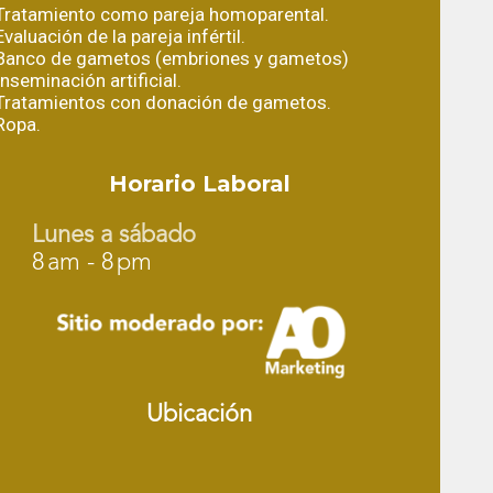
Tratamiento como pareja homoparental.
Evaluación de la pareja infértil.
Banco de gametos (embriones y gametos)
Inseminación artificial.
Tratamientos con donación de gametos.
Ropa.
Horario Laboral
Lunes a sábado
8 am - 8 pm
Ubicación