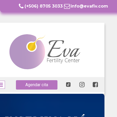


(+506) 8705 3033
info@evafiv.com



Agendar cita